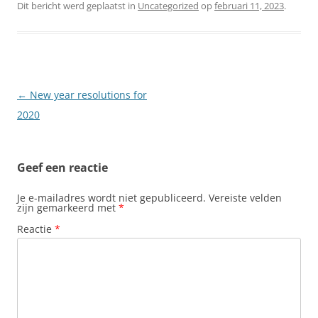
Dit bericht werd geplaatst in
Uncategorized
op
februari 11, 2023
.
Berichtnavigatie
←
New year resolutions for
2020
Geef een reactie
Je e-mailadres wordt niet gepubliceerd.
Vereiste velden
zijn gemarkeerd met
*
Reactie
*