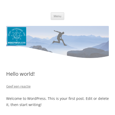
Ga
naar
Massagepraktijk Lochem
de
Van klacht naar kracht
inhoud
Menu
Hello world!
Geef een reactie
Welcome to WordPress. This is your first post. Edit or delete
it, then start writing!